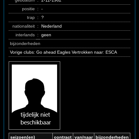
gebdatum
:
2-11-1962
positie
:
-
trap
:
?
nationaliteit
:
Nederland
interlands
:
geen
bijzonderheden
Vorige clubs: Go ahead Eagles Vertrokken naar: ESCA
seizoen(en)
contract
van/naar
bijzonderheden