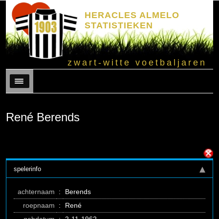
HERACLES ALMELO
STATISTIEKEN
zwart-witte voetbaljaren
Menu
René Berends
spelerinfo
achternaam
:
Berends
roepnaam
:
René