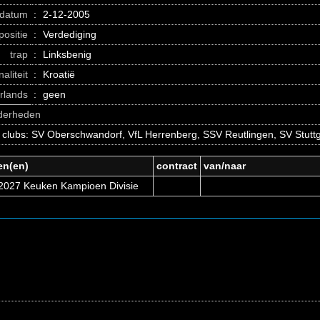
datum
:
2-12-2005
positie
:
Verdediging
trap
:
Linksbenig
naliteit
:
Kroatië
erlands
:
geen
nderheden
 clubs: SV Oberschwandorf, VfL Herrenberg, SSV Reutlingen, SV Stutt
en(en)
contract
van/naar
2027 Keuken Kampioen Divisie