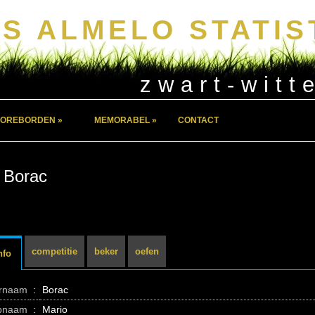
S ALMELO STATIS
zwart-witt
OREBORDEN »
MEMORABEL »
CONTACT
 Borac
competitie
beker
oefen
nfo
ernaam
:
Borac
pnaam
:
Mario