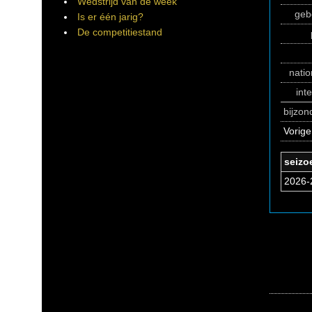
Wedstrijd van de week
geb
Is er één jarig?
De competitiestand
natio
int
bijzo
Vorige
seizo
2026-