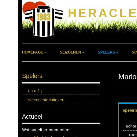
HERACLE
HOMEPAGE »
SEIZOENEN »
SPELERS »
SC
Spelers
Mario
e.i.e.1.j.
selectiestatistieken
speleri
Actueel
acht
Wat speelt er momenteel
roe