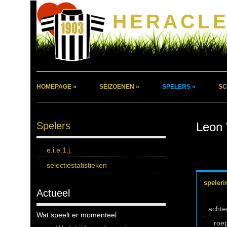
HERACLE
HOMEPAGE »
SEIZOENEN »
SPELERS »
SC
Spelers
Leon 
e.i.e.1.j.
selectiestatistieken
speleri
Actueel
acht
Wat speelt er momenteel
roe