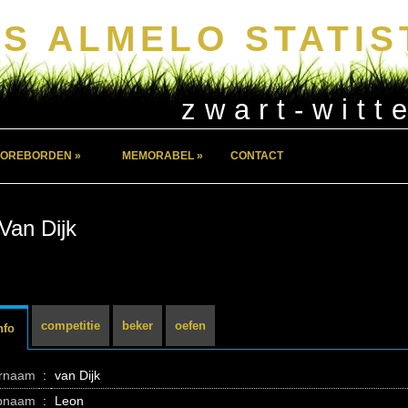
S ALMELO STATIS
zwart-witt
OREBORDEN »
MEMORABEL »
CONTACT
Van Dijk
competitie
beker
oefen
nfo
ernaam
:
van Dijk
pnaam
:
Leon