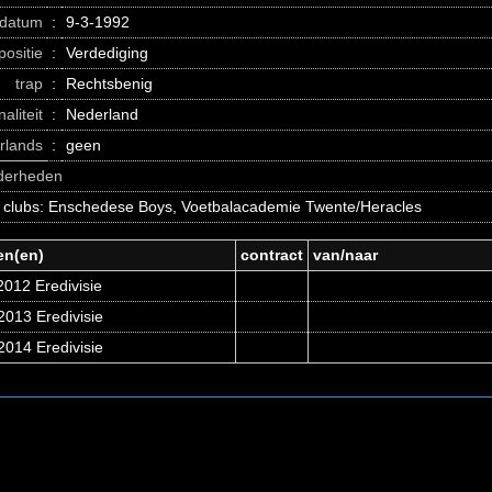
datum
:
9-3-1992
positie
:
Verdediging
trap
:
Rechtsbenig
naliteit
:
Nederland
erlands
:
geen
nderheden
e clubs: Enschedese Boys, Voetbalacademie Twente/Heracles
en(en)
contract
van/naar
012 Eredivisie
2013 Eredivisie
2014 Eredivisie