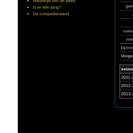
Wedstrijd van de week
geb
Is er één jarig?
De competitiestand
natio
int
bijzo
Vorig
seizo
2011-2
2012-
2013-