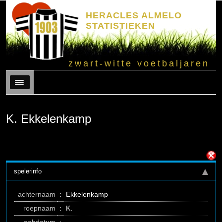
HERACLES ALMELO
STATISTIEKEN
zwart-witte voetbaljaren
Menu
K. Ekkelenkamp
spelerinfo
achternaam
:
Ekkelenkamp
roepnaam
:
K.