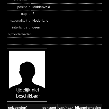
gebdatum
:
positie
:
Middenveld
trap
:
?
nationaliteit
:
Nederland
interlands
:
geen
bijzonderheden
seizoen(en)
contract
van/naar
bijzonderheden