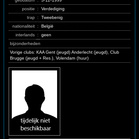
gebdatum
:
3-12-1999
positie
:
Verdediging
trap
:
Tweebenig
nationaliteit
:
België
interlands
:
geen
bijzonderheden
Vorige clubs: KAA Gent (jeugd) Anderlecht (jeugd), Club
Brugge (jeugd + Res.), Volendam (huur)