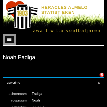
HERACLES ALMELO
STATISTIEKEN
zwart-witte voetbaljaren
Menu
Noah Fadiga
spelerinfo
achternaam
:
Fadiga
roepnaam
:
Noah