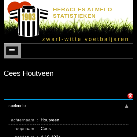
HERACLES ALMELO
STATISTIEKEN
zwart-witte voetbaljaren
Menu
Cees Houtveen
spelerinfo
achternaam
:
Houtveen
roepnaam
:
Cees