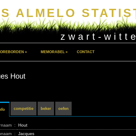
S ALMELO STATIS
zwart-witt
OREBORDEN »
MEMORABEL »
CONTACT
es Hout
competitie
beker
oefen
nfo
ernaam
:
Hout
pnaam
:
Jacques