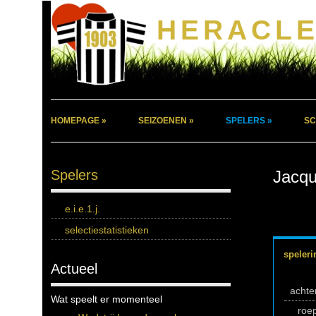
HERACLE
HOMEPAGE »
SEIZOENEN »
SPELERS »
SC
Spelers
Jacqu
e.i.e.1.j.
selectiestatistieken
speleri
Actueel
acht
Wat speelt er momenteel
roe