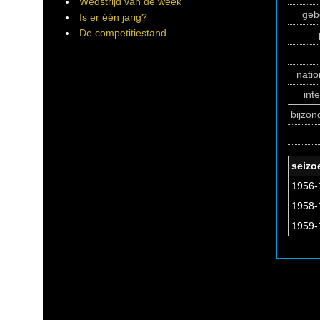
Wedstrijd van de week
geb
Is er één jarig?
De competitiestand
natio
int
bijzo
seizo
1956-
1958-1
1959-1