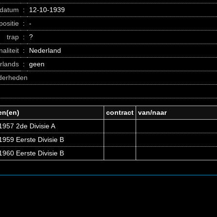
datum
:
12-10-1939
positie
:
-
trap
:
?
naliteit
:
Nederland
erlands
:
geen
nderheden
en(en)
contract
van/naar
1957 2de Divisie A
959 Eerste Divisie B
960 Eerste Divisie B