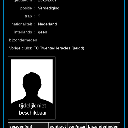
gebdatum
:
23-1-2007
positie
:
Verdediging
trap
:
?
nationaliteit
:
Nederland
interlands
:
geen
bijzonderheden
Vorige clubs: FC Twente/Heracles (jeugd)
seizoen(en)
contract
van/naar
bijzonderheden