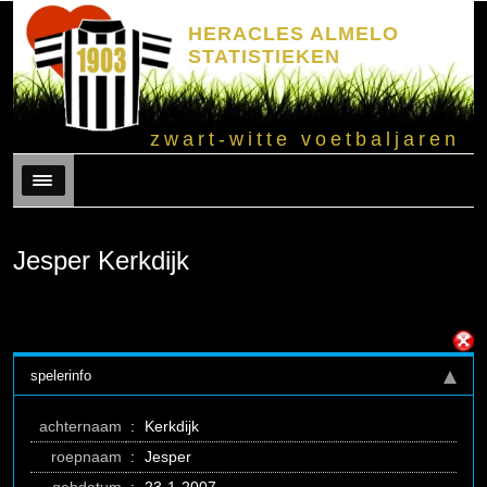
HERACLES ALMELO
STATISTIEKEN
zwart-witte voetbaljaren
Menu
Jesper Kerkdijk
spelerinfo
achternaam
:
Kerkdijk
roepnaam
:
Jesper