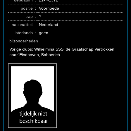
gebdatum
:
21-7-1972
positie
:
Voorhoede
trap
:
?
nationaliteit
:
Nederland
interlands
:
geen
bijzonderheden
Vorige clubs: Wilhelmina SSS, de Graafschap Vertrokken
naar"Eindhoven, Babberich