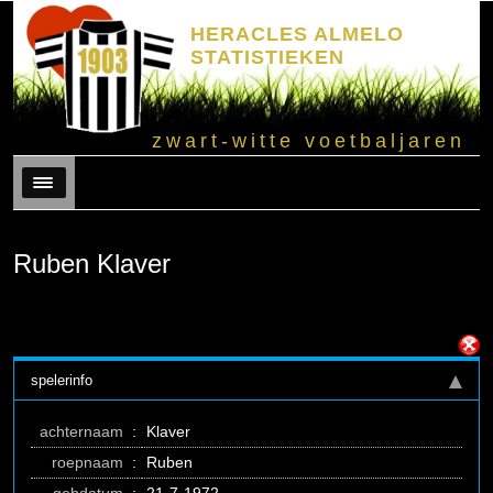
HERACLES ALMELO
STATISTIEKEN
zwart-witte voetbaljaren
Menu
Ruben Klaver
spelerinfo
achternaam
:
Klaver
roepnaam
:
Ruben