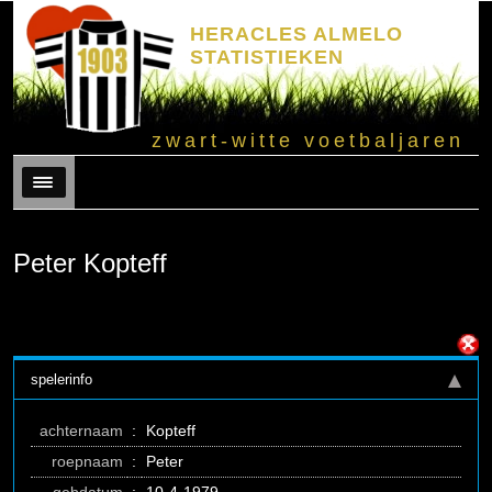
HERACLES ALMELO
STATISTIEKEN
zwart-witte voetbaljaren
Menu
Peter Kopteff
spelerinfo
achternaam
:
Kopteff
roepnaam
:
Peter