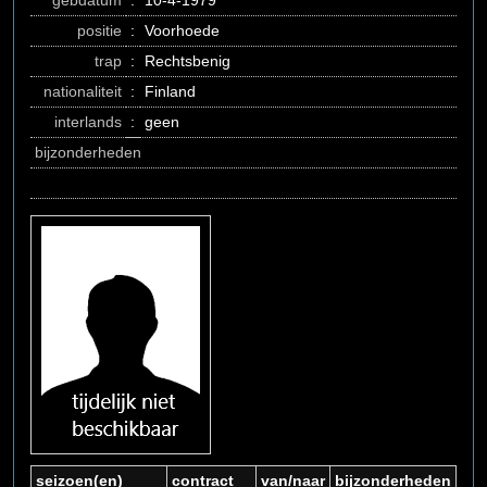
gebdatum
:
10-4-1979
positie
:
Voorhoede
trap
:
Rechtsbenig
nationaliteit
:
Finland
interlands
:
geen
bijzonderheden
seizoen(en)
contract
van/naar
bijzonderheden