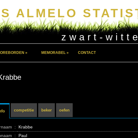
S ALMELO STATIS
zwart-witt
OREBORDEN »
MEMORABEL »
CONTACT
Krabbe
competitie
beker
oefen
nfo
ernaam
:
Krabbe
pnaam
:
Paul