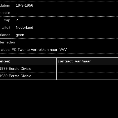
datum
:
19-9-1956
positie
:
-
trap
:
?
naliteit
:
Nederland
erlands
:
geen
nderheden
 clubs: FC Twente Vertrokken naar: VVV
en(en)
contract
van/naar
979 Eerste Divisie
980 Eerste Divisie