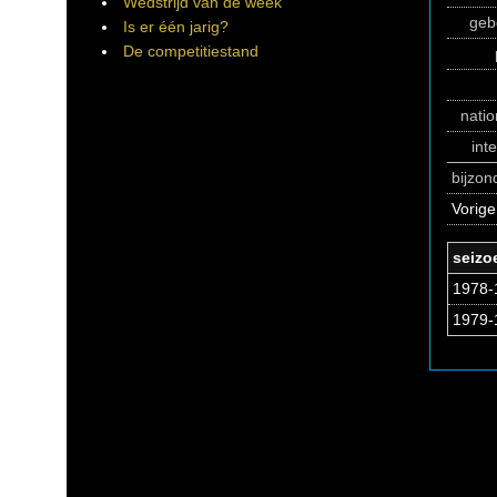
Wedstrijd van de week
geb
Is er één jarig?
De competitiestand
natio
int
bijzo
Vorige
seizo
1978-1
1979-1