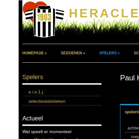
HERACLE
HOMEPAGE »
SEIZOENEN »
SPELERS »
SC
Spelers
Paul 
e.i.e.1.j.
selectiestatistieken
speleri
Actueel
acht
Wat speelt er momenteel
roe