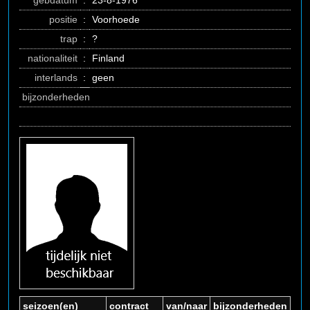
gebdatum
:
23-8-1976
positie
:
Voorhoede
trap
:
?
nationaliteit
:
Finland
interlands
:
geen
bijzonderheden
seizoen(en)
contract
van/naar
bijzonderheden