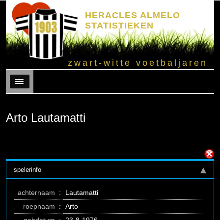
HERACLES ALMELO
STATISTIEKEN
zwart-witte voetbaljaren
Menu
Arto Lautamatti
spelerinfo
achternaam
:
Lautamatti
roepnaam
:
Arto