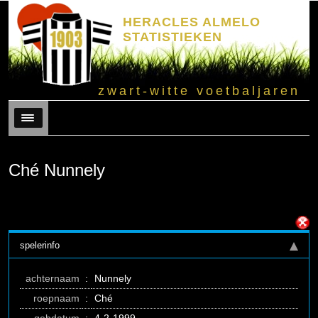
HERACLES ALMELO
STATISTIEKEN
zwart-witte voetbaljaren
Menu
Ché Nunnely
spelerinfo
achternaam
:
Nunnely
roepnaam
:
Ché