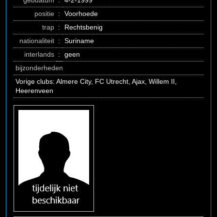
gebdatum
:
4-2-1999
positie
:
Voorhoede
trap
:
Rechtsbenig
nationaliteit
:
Suriname
interlands
:
geen
bijzonderheden
Vorige clubs: Almere City, FC Utrecht, Ajax, Willem II,
Heerenveen