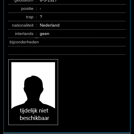
gebdatum
:
6-3-1927
positie
:
-
trap
:
?
nationaliteit
:
Nederland
interlands
:
geen
bijzonderheden