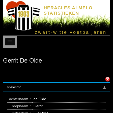
HERACLES ALMELO
STATISTIEKEN
zwart-witte voetbaljaren
Menu
Gerrit De Olde
spelerinfo
achternaam
:
de Olde
roepnaam
:
Gerrit