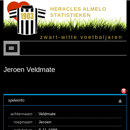
HERACLES ALMELO
STATISTIEKEN
zwart-witte voetbaljaren
Menu
Jeroen Veldmate
spelerinfo
achternaam
:
Veldmate
roepnaam
:
Jeroen