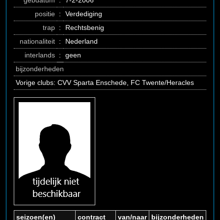
gebdatum
:
7-2-2006
positie
:
Verdediging
trap
:
Rechtsbenig
nationaliteit
:
Nederland
interlands
:
geen
bijzonderheden
Vorige clubs: CVV Sparta Enschede, FC Twente/Heracles
seizoen(en)
contract
van/naar
bijzonderheden