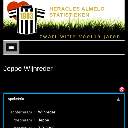
HERACLES ALMELO
STATISTIEKEN
zwart-witte voetbaljaren
Menu
Jeppe Wijnreder
spelerinfo
achternaam
:
Wijnreder
roepnaam
:
Jeppe