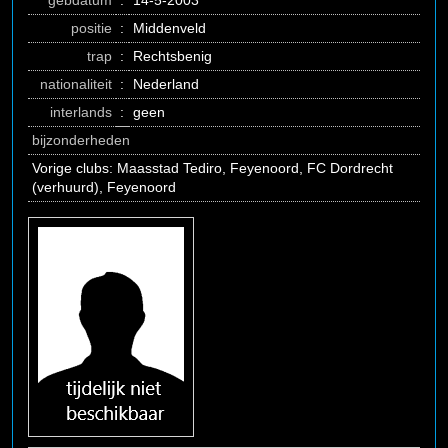
gebdatum
:
14-5-2003
positie
:
Middenveld
trap
:
Rechtsbenig
nationaliteit
:
Nederland
interlands
:
geen
bijzonderheden
Vorige clubs: Maasstad Tediro, Feyenoord, FC Dordrecht
(verhuurd), Feyenoord