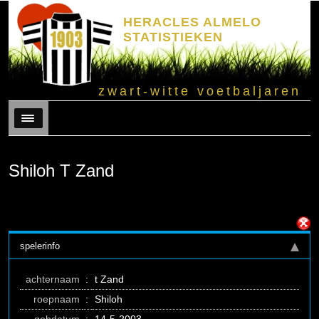
HERACLES ALMELO
STATISTIEKEN
zwart-witte voetbaljaren
Menu
Shiloh T Zand
spelerinfo
achternaam
:
t Zand
roepnaam
:
Shiloh