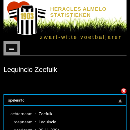
HERACLES ALMELO
STATISTIEKEN
zwart-witte voetbaljaren
Menu
Lequincio Zeefuik
spelerinfo
achternaam
:
Zeefuik
roepnaam
:
Lequincio