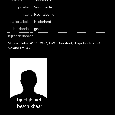
gebdatum
:
26-11-2204
positie
:
Voorhoede
trap
:
Rechtsbenig
nationaliteit
:
Nederland
interlands
:
geen
bijzonderheden
Vorige clubs: ASV, DWC, DVC Buiksloot, Joga Fortius, FC
Volendam, AZ