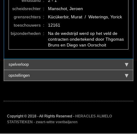
eindstand
:
2 - 1
scheidsrechter
:
Manschot, Jeroen
grensrechters
:
Kücükerbir, Murat / Weterings, Yorick
toeschouwers
:
12161
bijzonderheden
:
Na de wedstrijd werd op het veld de
contracten ondertekend door Thgomas
Bruns en Diego van Oorschoit
spelverloop
opstellingen
Copyright © 2018 - All Rights Reserved -
HERACLES ALMELO
STATISTIEKEN - zwart-witte voetbaljaren