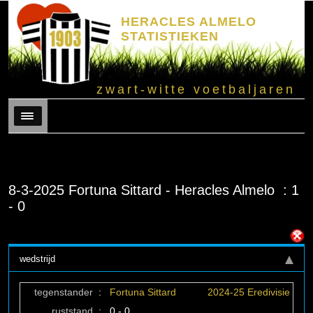
HERACLES ALMELO
STATISTIEKEN
zwart-witte voetbaljaren
Menu
8-3-2025 Fortuna Sittard - Heracles Almelo : 1
- 0
wedstrijd
tegenstander
:
Fortuna Sittard
2024-25 Eredivisie
ruststand
:
0 - 0