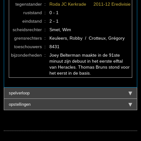
tegenstander
:
Roda JC Kerkrade
2011-12 Eredivisie
ruststand
:
0 - 1
eindstand
:
2 - 1
scheidsrechter
:
Smet, Wim
grensrechters
:
Keuleers, Robby / Crotteux, Grégory
toeschouwers
:
8431
bijzonderheden
:
Joey Belterman maakte in de 91ste
minuut zijn debuut in het eerste elftal
van Heracles. Thomas Bruns stond voor
het eerst in de basis.
spelverloop
opstellingen