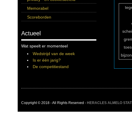
teg
Memorabel
Scoreborden
sche
Actueel
gren
Wat speelt er momenteel
toe
Wedstrijd van de week
bijzo
Is er één jarig?
De competitiestand
Copyright © 2018 - All Rights Reserved -
HERACLES ALMELO STATIST