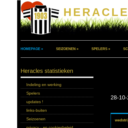
HERACLE
HOMEPAGE »
SEIZOENEN »
SPELERS »
SC
Heracles statistieken
Indeling en werking
Spelers
28-10-
updates !
links-buiten
Seizoenen
wedstri
privacy - en cookiesbeleid