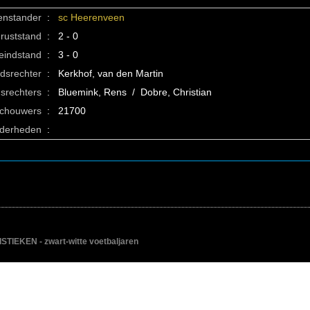
enstander
:
sc Heerenveen
ruststand
:
2 - 0
eindstand
:
3 - 0
idsrechter
:
Kerkhof, van den Martin
srechters
:
Bluemink, Rens / Dobre, Christian
schouwers
:
21700
nderheden
:
IEKEN - zwart-witte voetbaljaren