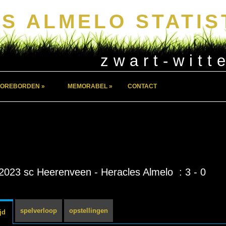
S ALMELO STATIS
zwart-witt
OREBORDEN »
MEMORABEL »
CONTACT
2023 sc Heerenveen - Heracles Almelo : 3 - 0
spelverloop
opstellingen
jd