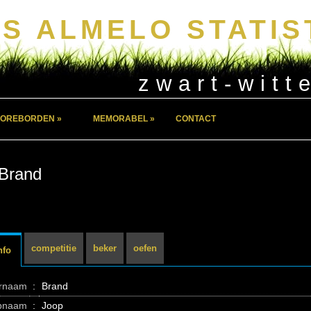
S ALMELO STATIS
zwart-witt
OREBORDEN »
MEMORABEL »
CONTACT
Brand
competitie
beker
oefen
nfo
ernaam
:
Brand
pnaam
:
Joop