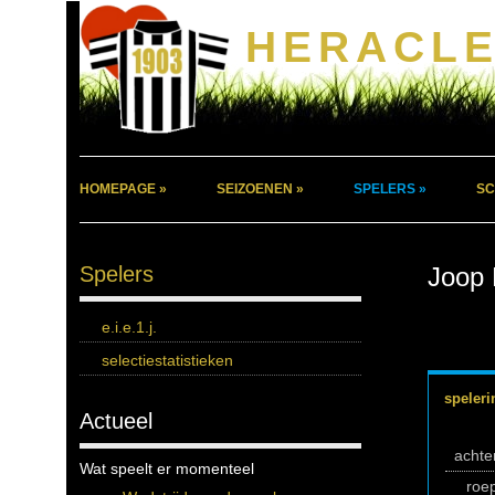
HERACLE
HOMEPAGE »
SEIZOENEN »
SPELERS »
SC
Spelers
Joop 
e.i.e.1.j.
selectiestatistieken
speleri
Actueel
acht
Wat speelt er momenteel
roe