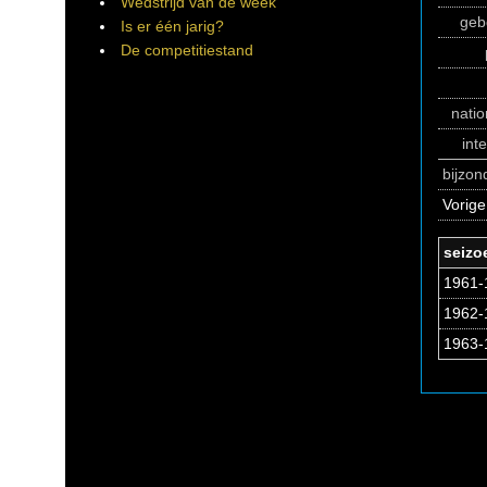
Wedstrijd van de week
geb
Is er één jarig?
De competitiestand
natio
int
bijzo
Vorige
seizo
1961-1
1962-
1963-