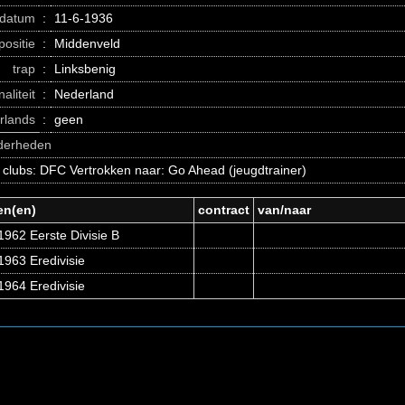
datum
:
11-6-1936
positie
:
Middenveld
trap
:
Linksbenig
naliteit
:
Nederland
erlands
:
geen
nderheden
 clubs: DFC Vertrokken naar: Go Ahead (jeugdtrainer)
en(en)
contract
van/naar
962 Eerste Divisie B
1963 Eredivisie
1964 Eredivisie