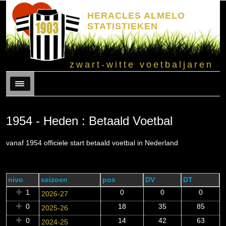
HERACLES ALMELO
STATISTIEKEN
zwart-witte voetbaljaren
Menu
1954 - Heden : Betaald Voetbal
vanaf 1954 officiele start betaald voetbal in Nederland
nivo
seizoen
pos
DV
DT
1
0
0
0
2026-27
0
18
35
85
2025-26
0
14
42
63
2024-25