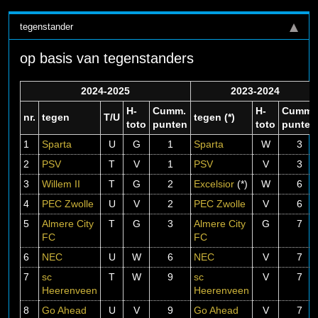
tegenstander
op basis van tegenstanders
2024-2025
2023-2024
H-
Cumm.
H-
Cumm.
nr.
tegen
T/U
tegen (*)
toto
punten
toto
punten
1
Sparta
U
G
1
Sparta
W
3
2
PSV
T
V
1
PSV
V
3
3
Willem II
T
G
2
Excelsior
(*)
W
6
4
PEC Zwolle
U
V
2
PEC Zwolle
V
6
5
Almere City
T
G
3
Almere City
G
7
FC
FC
6
NEC
U
W
6
NEC
V
7
7
sc
T
W
9
sc
V
7
Heerenveen
Heerenveen
8
Go Ahead
U
V
9
Go Ahead
V
7