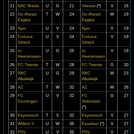
21
NAC Breda
U
G
21
Vitesse
(*)
V
16
22
Go Ahead
T
W
24
Go Ahead
W
19
Eagles
Eagles
23
Ajax
U
V
24
Ajax
V
19
24
Fortuna
U
V
24
Fortuna
V
19
Sittard
Sittard
25
sc
U
G
25
sc
V
19
Heerenveen
Heerenveen
26
FC Twente
T
W
28
FC Twente
G
20
27
RKC
U
G
29
RKC
W
23
Waalwijk
Waalwijk
28
AZ
T
W
32
AZ
W
26
29
FC
U
V
32
FC
G
27
Groningen
Volendam
(*)
30
Feyenoord
T
V
32
Feyenoord
V
27
31
Willem II
U
W
35
Excelsior
(*)
V
27
32
PSV
U
V
35
PSV
V
27