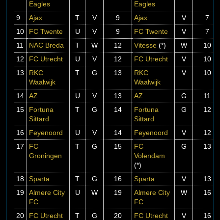
Eagles
Eagles
9
Ajax
T
V
9
Ajax
V
7
10
FC Twente
U
V
9
FC Twente
V
7
11
NAC Breda
T
W
12
Vitesse
(*)
W
10
12
FC Utrecht
U
V
12
FC Utrecht
V
10
13
RKC
T
G
13
RKC
V
10
Waalwijk
Waalwijk
14
AZ
U
V
13
AZ
G
11
15
Fortuna
T
G
14
Fortuna
G
12
Sittard
Sittard
16
Feyenoord
U
V
14
Feyenoord
V
12
17
FC
T
G
15
FC
G
13
Groningen
Volendam
(*)
18
Sparta
T
G
16
Sparta
V
13
19
Almere City
U
W
19
Almere City
W
16
FC
FC
20
FC Utrecht
T
G
20
FC Utrecht
V
16