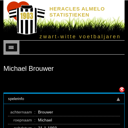
HERACLES ALMELO
STATISTIEKEN
zwart-witte voetbaljaren
Menu
Michael Brouwer
spelerinfo
achternaam
:
Brouwer
roepnaam
:
Michael