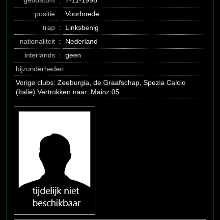
gebdatum
:
7-11-1998
positie
:
Voorhoede
trap
:
Linksbenig
nationaliteit
:
Nederland
interlands
:
geen
bijzonderheden
Vorige clubs: Zeeburgia, de Graafschap, Spezia Calcio
(Italië) Vertrokken naar: Mainz 05