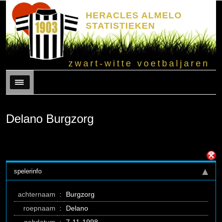
HERACLES ALMELO
STATISTIEKEN
zwart-witte voetbaljaren
Menu
Delano Burgzorg
spelerinfo
achternaam
:
Burgzorg
roepnaam
:
Delano