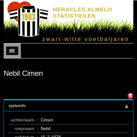
HERACLES ALMELO
STATISTIEKEN
zwart-witte voetbaljaren
Menu
Nebil Cimen
spelerinfo
achternaam
:
Cimen
roepnaam
:
Nebil