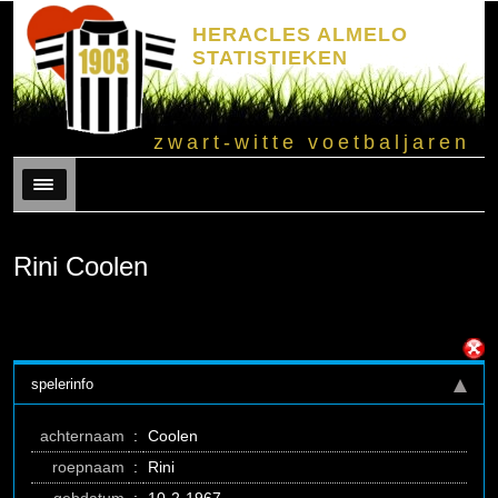
HERACLES ALMELO
STATISTIEKEN
zwart-witte voetbaljaren
Menu
Rini Coolen
spelerinfo
achternaam
:
Coolen
roepnaam
:
Rini