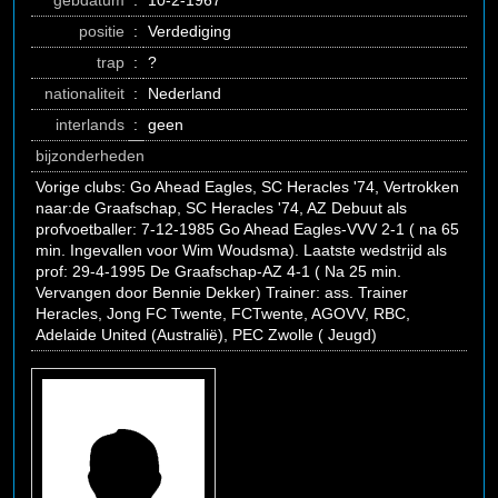
gebdatum
:
10-2-1967
positie
:
Verdediging
trap
:
?
nationaliteit
:
Nederland
interlands
:
geen
bijzonderheden
Vorige clubs: Go Ahead Eagles, SC Heracles '74, Vertrokken
naar:de Graafschap, SC Heracles '74, AZ Debuut als
profvoetballer: 7-12-1985 Go Ahead Eagles-VVV 2-1 ( na 65
min. Ingevallen voor Wim Woudsma). Laatste wedstrijd als
prof: 29-4-1995 De Graafschap-AZ 4-1 ( Na 25 min.
Vervangen door Bennie Dekker) Trainer: ass. Trainer
Heracles, Jong FC Twente, FCTwente, AGOVV, RBC,
Adelaide United (Australië), PEC Zwolle ( Jeugd)