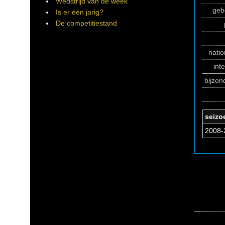
Wedstrijd van de week
geb
Is er één jarig?
De competitiestand
natio
int
bijzo
seizo
2008-