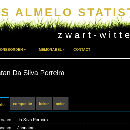
S ALMELO STATIS
zwart-witt
OREBORDEN »
MEMORABEL »
CONTACT
tan Da Silva Perreira
competitie
beker
oefen
nfo
ernaam
:
da Silva Perreira
pnaam
:
Jhonatan