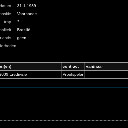
datum
:
31-1-1989
positie
:
Voorhoede
trap
:
?
naliteit
:
Brazilië
erlands
:
geen
nderheden
en(en)
contract
van/naar
2009 Eredivisie
Proefspeler