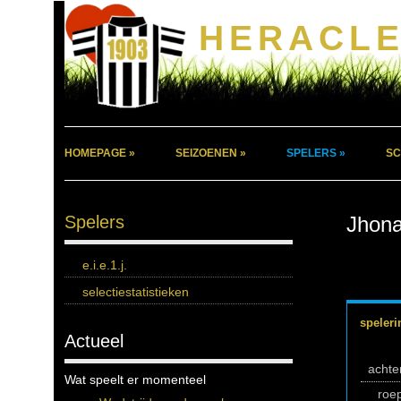
HERACLE
HOMEPAGE »
SEIZOENEN »
SPELERS »
SC
Spelers
Jhona
e.i.e.1.j.
selectiestatistieken
speleri
Actueel
acht
Wat speelt er momenteel
roe