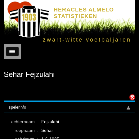
HERACLES ALMELO
STATISTIEKEN
zwart-witte voetbaljaren
Menu
Sehar Fejzulahi
spelerinfo
achternaam
:
Fejzulahi
roepnaam
:
Sehar