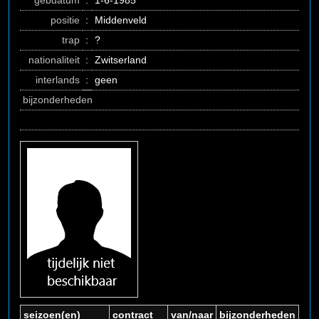
gebdatum
:
1-6-1985
positie
:
Middenveld
trap
:
?
nationaliteit
:
Zwitserland
interlands
:
geen
bijzonderheden
seizoen(en)
contract
van/naar
bijzonderheden