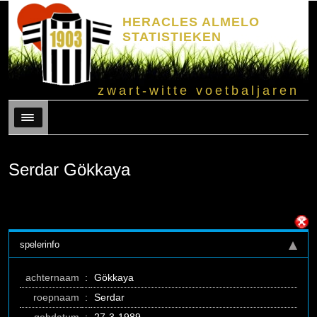
HERACLES ALMELO
STATISTIEKEN
zwart-witte voetbaljaren
Menu
Serdar Gökkaya
spelerinfo
achternaam
:
Gökkaya
roepnaam
:
Serdar