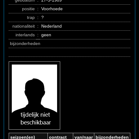
gebdatum
:
27-3-1989
positie
:
Voorhoede
trap
:
?
nationaliteit
:
Nederland
interlands
:
geen
bijzonderheden
seizoen(en)
contract
van/naar
bijzonderheden