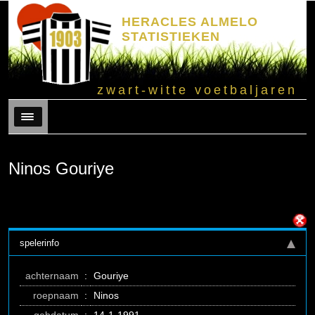
HERACLES ALMELO
STATISTIEKEN
zwart-witte voetbaljaren
Menu
Ninos Gouriye
spelerinfo
achternaam
:
Gouriye
roepnaam
:
Ninos