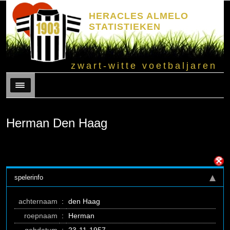
HERACLES ALMELO
STATISTIEKEN
zwart-witte voetbaljaren
Menu
Herman Den Haag
spelerinfo
achternaam
:
den Haag
roepnaam
:
Herman