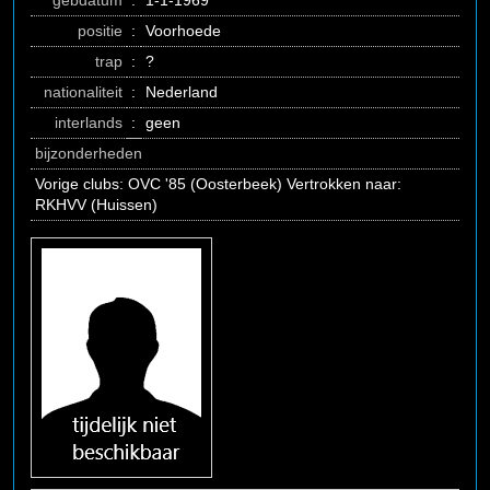
gebdatum
:
1-1-1969
positie
:
Voorhoede
trap
:
?
nationaliteit
:
Nederland
interlands
:
geen
bijzonderheden
Vorige clubs: OVC '85 (Oosterbeek) Vertrokken naar:
RKHVV (Huissen)