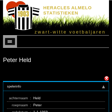
HERACLES ALMELO
STATISTIEKEN
zwart-witte voetbaljaren
Menu
Peter Held
spelerinfo
achternaam
:
Held
roepnaam
:
Peter