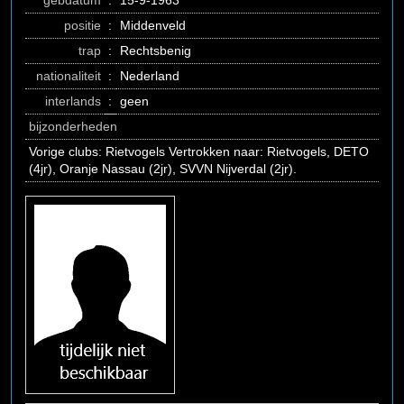
gebdatum
:
15-9-1963
positie
:
Middenveld
trap
:
Rechtsbenig
nationaliteit
:
Nederland
interlands
:
geen
bijzonderheden
Vorige clubs: Rietvogels Vertrokken naar: Rietvogels, DETO
(4jr), Oranje Nassau (2jr), SVVN Nijverdal (2jr).