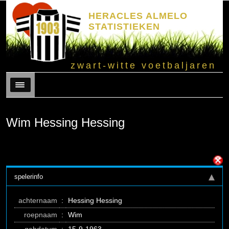
HERACLES ALMELO
STATISTIEKEN
zwart-witte voetbaljaren
Menu
Wim Hessing Hessing
spelerinfo
achternaam
:
Hessing Hessing
roepnaam
:
Wim