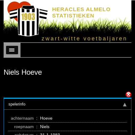
HERACLES ALMELO
STATISTIEKEN
zwart-witte voetbaljaren
Menu
Niels Hoeve
spelerinfo
achternaam
:
Hoeve
roepnaam
:
Niels