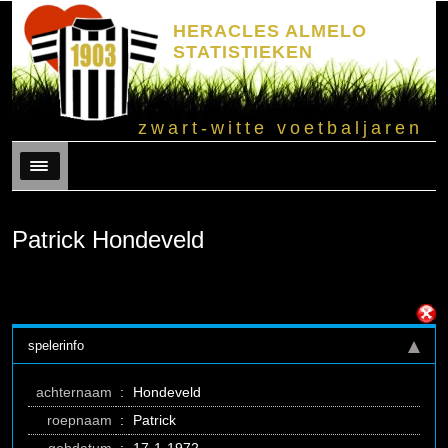
HERACLES ALMELO
STATISTIEKEN
zwart-witte voetbaljaren
Menu
Patrick Hondeveld
spelerinfo
achternaam
:
Hondeveld
roepnaam
:
Patrick