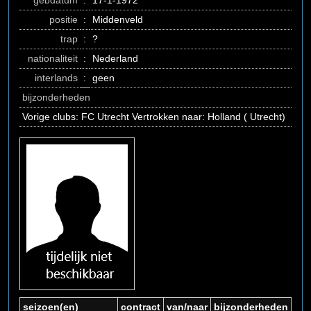
gebdatum
:
17-1-1972
positie
:
Middenveld
trap
:
?
nationaliteit
:
Nederland
interlands
:
geen
bijzonderheden
Vorige clubs: FC Utrecht Vertrokken naar: Holland ( Utrecht)
seizoen(en)
contract
van/naar
bijzonderheden