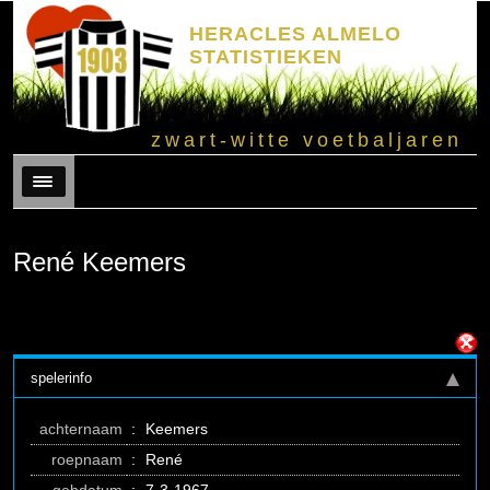
HERACLES ALMELO
STATISTIEKEN
zwart-witte voetbaljaren
Menu
René Keemers
spelerinfo
achternaam
:
Keemers
roepnaam
:
René