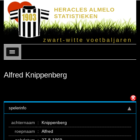
HERACLES ALMELO
STATISTIEKEN
zwart-witte voetbaljaren
Menu
Alfred Knippenberg
spelerinfo
achternaam
:
Knippenberg
roepnaam
:
Alfred