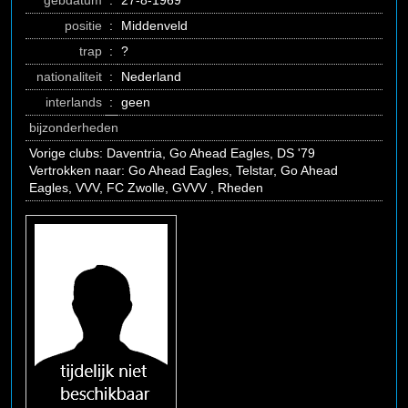
gebdatum
:
27-8-1969
positie
:
Middenveld
trap
:
?
nationaliteit
:
Nederland
interlands
:
geen
bijzonderheden
Vorige clubs: Daventria, Go Ahead Eagles, DS '79
Vertrokken naar: Go Ahead Eagles, Telstar, Go Ahead
Eagles, VVV, FC Zwolle, GVVV , Rheden