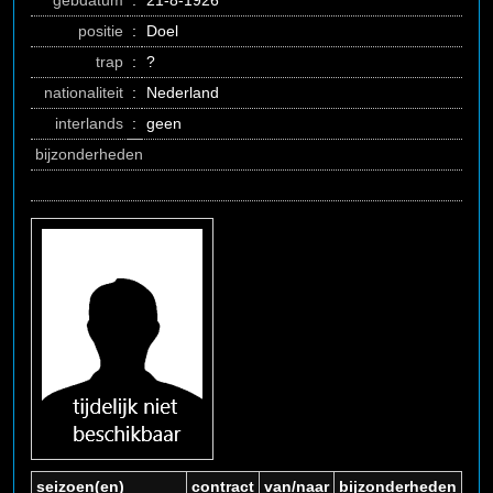
gebdatum
:
21-8-1926
positie
:
Doel
trap
:
?
nationaliteit
:
Nederland
interlands
:
geen
bijzonderheden
seizoen(en)
contract
van/naar
bijzonderheden