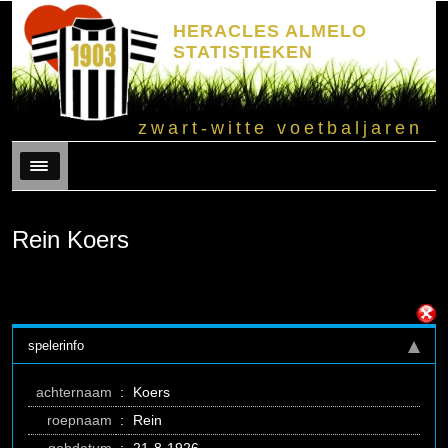
HERACLES ALMELO
STATISTIEKEN
zwart-witte voetbaljaren
Menu
Rein Koers
spelerinfo
achternaam
:
Koers
roepnaam
:
Rein