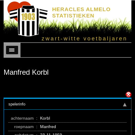
HERACLES ALMELO
STATISTIEKEN
zwart-witte voetbaljaren
Menu
Manfred Korbl
spelerinfo
achternaam
:
Korbl
roepnaam
:
Manfred