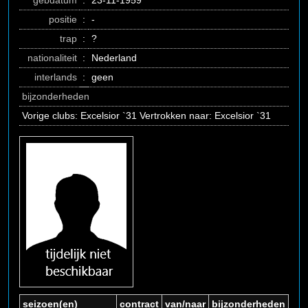
gebdatum
:
23-11-1959
positie
:
-
trap
:
?
nationaliteit
:
Nederland
interlands
:
geen
bijzonderheden
Vorige clubs: Excelsior `31 Vertrokken naar: Excelsior `31
seizoen(en)
contract
van/naar
bijzonderheden