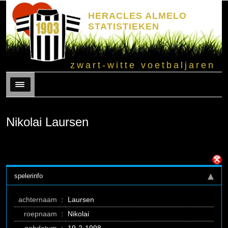
HERACLES ALMELO
STATISTIEKEN
zwart-witte voetbaljaren
Menu
Nikolai Laursen
spelerinfo
achternaam
:
Laursen
roepnaam
:
Nikolai