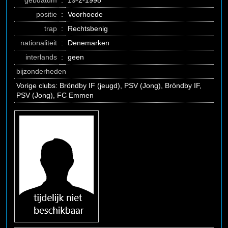
gebdatum
:
19-2-1998
positie
:
Voorhoede
trap
:
Rechtsbenig
nationaliteit
:
Denemarken
interlands
:
geen
bijzonderheden
Vorige clubs: Bröndby IF (jeugd), PSV (Jong), Bröndby IF,
PSV (Jong), FC Emmen