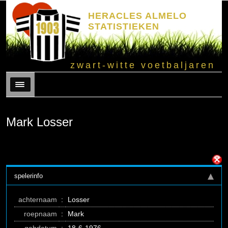
HERACLES ALMELO
STATISTIEKEN
zwart-witte voetbaljaren
Menu
Mark Losser
spelerinfo
achternaam
:
Losser
roepnaam
:
Mark