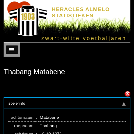
HERACLES ALMELO
STATISTIEKEN
zwart-witte voetbaljaren
Menu
Thabang Matabene
spelerinfo
achternaam
:
Matabene
roepnaam
:
Thabang