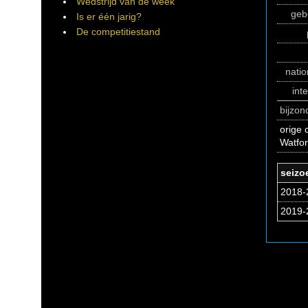
Wedstrijd van de week
geb
Is er één jarig?
De competitiestand
natio
int
bijzo
orige 
Watfor
seizo
2018-
2019-