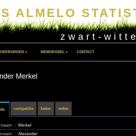
S ALMELO STATIS
zwart-witt
OREBORDEN »
MEMORABEL »
CONTACT
nder Merkel
competitie
beker
oefen
nfo
ernaam
:
Merkel
pnaam
:
Alexander