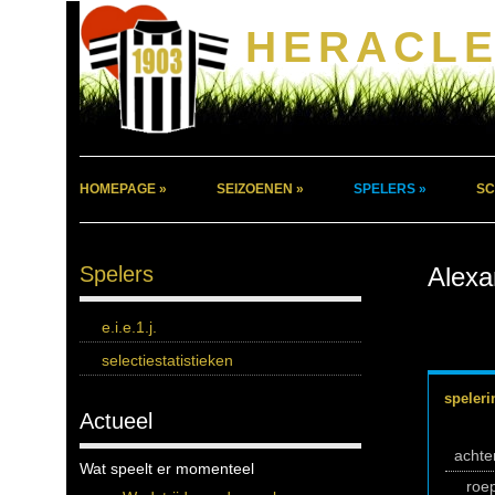
HERACLE
HOMEPAGE »
SEIZOENEN »
SPELERS »
SC
Spelers
Alexa
e.i.e.1.j.
selectiestatistieken
speleri
Actueel
acht
Wat speelt er momenteel
roe