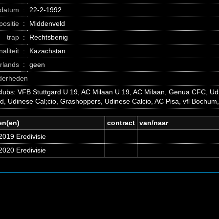
datum
:
22-2-1992
positie
:
Middenveld
trap
:
Rechtsbenig
naliteit
:
Kazachstan
erlands
:
geen
nderheden
clubs: VFB Stuttgard U 19, AC Milaan U 19, AC Milaan, Genua CFC, Ud
d, Udinese Cal;cio, Grashoppers, Udinese Calcio, AC Pisa, vfl Bochu
en(en)
contract
van/naar
2019 Eredivisie
2020 Eredivisie