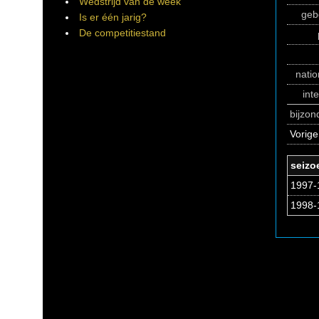
Wedstrijd van de week
geb
Is er één jarig?
De competitiestand
natio
int
bijzo
Vorige
seizo
1997-1
1998-1