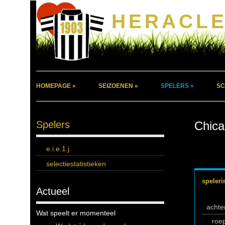
HERACLE
HOMEPAGE »
SEIZOENEN »
SPELERS »
SC
Spelers
Chica
e.i.e.1.j.
selectiestatistieken
speleri
Actueel
acht
Wat speelt er momenteel
roe