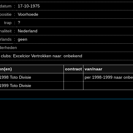
datum
:
17-10-1975
positie
:
Voorhoede
trap
:
?
naliteit
:
Nederland
erlands
:
geen
nderheden
 clubs: Excelcior Vertrokken naar: onbekend
en(en)
contract
van/naar
998 Toto Divisie
per 1998-1999 naar onb
999 Toto Divisie