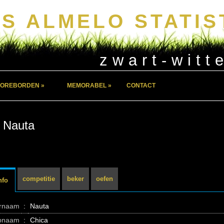
S ALMELO STATIS
zwart-witt
OREBORDEN »
MEMORABEL »
CONTACT
 Nauta
competitie
beker
oefen
nfo
ernaam
:
Nauta
pnaam
:
Chica