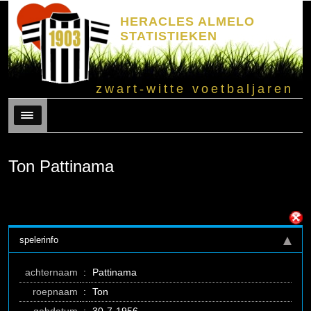
HERACLES ALMELO
STATISTIEKEN
zwart-witte voetbaljaren
Menu
Ton Pattinama
spelerinfo
achternaam
:
Pattinama
roepnaam
:
Ton