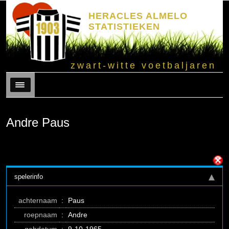
HERACLES ALMELO
STATISTIEKEN
zwart-witte voetbaljaren
Menu
Andre Paus
spelerinfo
achternaam
:
Paus
roepnaam
:
Andre