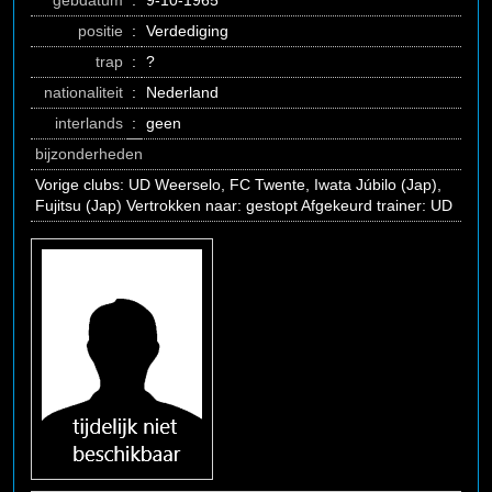
gebdatum
:
9-10-1965
positie
:
Verdediging
trap
:
?
nationaliteit
:
Nederland
interlands
:
geen
bijzonderheden
Vorige clubs: UD Weerselo, FC Twente, Iwata Júbilo (Jap),
Fujitsu (Jap) Vertrokken naar: gestopt Afgekeurd trainer: UD