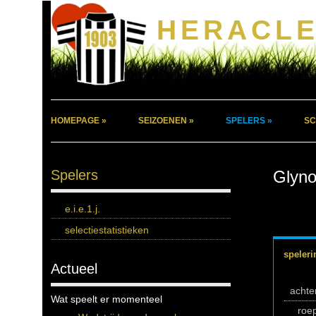
HERACLE
HOMEPAGE »
SEIZOENEN »
SPELERS »
SC
Spelers
Glyno
e.i.e.1.j.
selectiestatistieken
speleri
Actueel
acht
Wat speelt er momenteel
roe