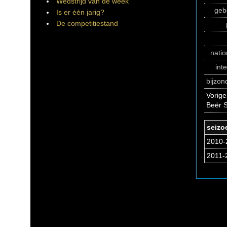
Wedstrijd van de week
geb
Is er één jarig?
De competitiestand
natio
int
bijzo
Vorige
Beër 
seizo
2010-2
2011-2