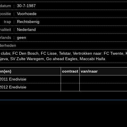
datum
:
30-7-1987
positie
:
Voorhoede
trap
:
Rechtsbenig
naliteit
:
Nederland
erlands
:
geen
nderheden
 clubs; FC Den Bosch, FC Lisse, Telstar, Vertrokken naar: FC Twente
Sjeva, SV Zulte Waregem, Go ahead Eagles, Maccabi Haifa
en(en)
contract
van/naar
011 Eredivisie
012 Eredivisie