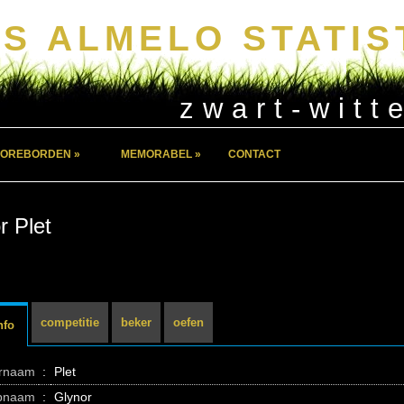
S ALMELO STATIS
zwart-witt
OREBORDEN »
MEMORABEL »
CONTACT
r Plet
competitie
beker
oefen
nfo
ernaam
:
Plet
pnaam
:
Glynor